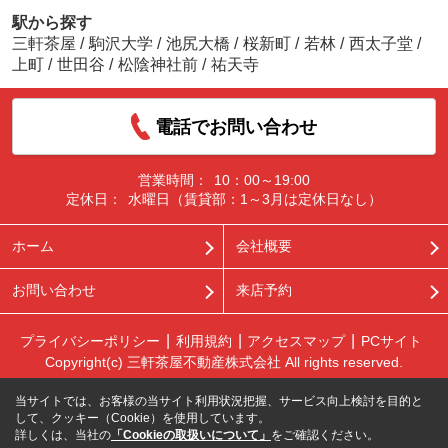
駅から探す
三軒茶屋
/
駒沢大学
/
池尻大橋
/
桜新町
/
若林
/
西太子堂
/
上町
/
世田谷
/
松陰神社前
/
祐天寺
電話でお問い合わせ
営業時間：
10：00～19:00
定休日：
水曜日（賃貸部：1～3月は定休日なし）
ホーム
会社概要
お問い合わせ
来店予約
プライバシーポリシー
利用規約
アクセスマップ
PCサイト
Copyright(c) 三軒茶屋不動産株式会社 All rights reserved.
当サイトでは、お客様の当サイト利用状況把握、サービス向上検討を目的と
して、クッキー（Cookie）を使用しています。
詳しくは、当社の
「Cookieの取扱いについて」
をご確認ください。