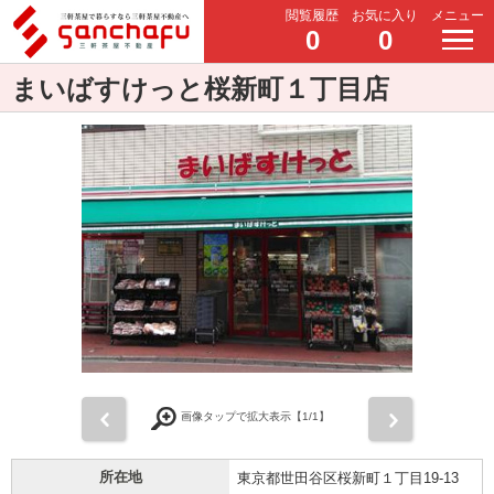
閲覧履歴
お気に入り
メニュー
0
0
まいばすけっと桜新町１丁目店
前
次
画像タップで拡大表示【
1
/1】
所在地
東京都世田谷区桜新町１丁目19-13