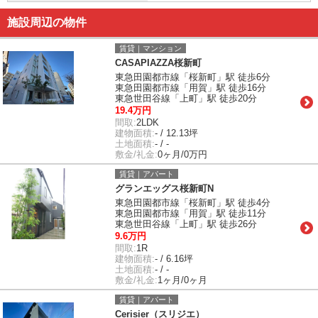
施設周辺の物件
賃貸｜マンション
CASAPIAZZA桜新町
東急田園都市線「桜新町」駅 徒歩6分
東急田園都市線「用賀」駅 徒歩16分
東急世田谷線「上町」駅 徒歩20分
19.4万円
間取:
2LDK
建物面積:
- / 12.13坪
土地面積:
- / -
敷金/礼金:
0ヶ月/0万円
賃貸｜アパート
グランエッグス桜新町N
東急田園都市線「桜新町」駅 徒歩4分
東急田園都市線「用賀」駅 徒歩11分
東急世田谷線「上町」駅 徒歩26分
9.6万円
間取:
1R
建物面積:
- / 6.16坪
土地面積:
- / -
敷金/礼金:
1ヶ月/0ヶ月
賃貸｜アパート
Cerisier（スリジエ）