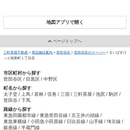
地図アプリで開く
ページトップへ
三軒茶屋不動産
>
周辺施設案内
>
世田谷区
>
世田谷区のスーパー
>
まいばすけ
っと桜新町１丁目店
市区町村から探す
世田谷区
/
目黒区
/
中野区
町名から探す
太子堂
/
上馬
/
若林
/
弦巻
/
三宿
/
三軒茶屋
/
池尻
/
駒沢
/
世田谷
/
下馬
路線から探す
東急田園都市線
/
東急世田谷線
/
京王井の頭線
/
東急東横線
/
小田急小田原線
/
日比谷線
/
山手線
/
埼京線
/
銀座線
/
半蔵門線