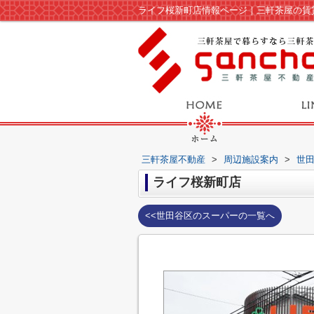
ライフ桜新町店情報ページ｜三軒茶屋の賃
三軒茶屋不動産
>
周辺施設案内
>
世
ライフ桜新町店
<<世田谷区のスーパーの一覧へ