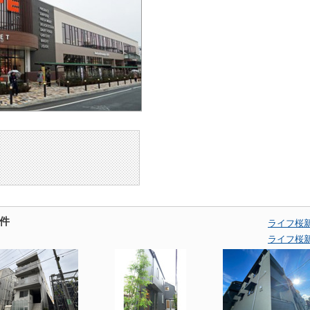
件
ライフ桜
ライフ桜