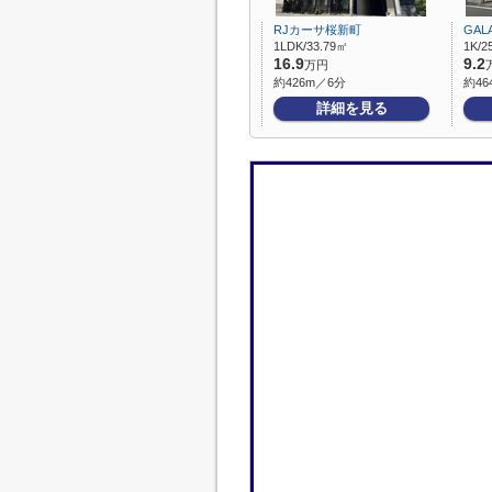
RJカーサ桜新町
GAL
1LDK/33.79㎡
1K/2
16.9
9.2
万円
約426m／6分
約46
詳細を見る