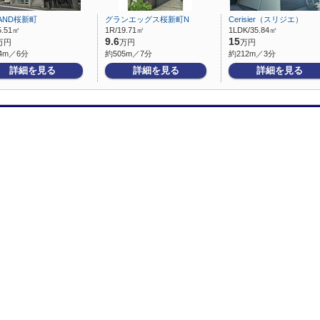
AND桜新町
グランエッグス桜新町N
Cerisier（スリジエ）
5.51㎡
1R/19.71㎡
1LDK/35.84㎡
9.6
15
万円
万円
万円
4m／6分
約505m／7分
約212m／3分
詳細を見る
詳細を見る
詳細を見る