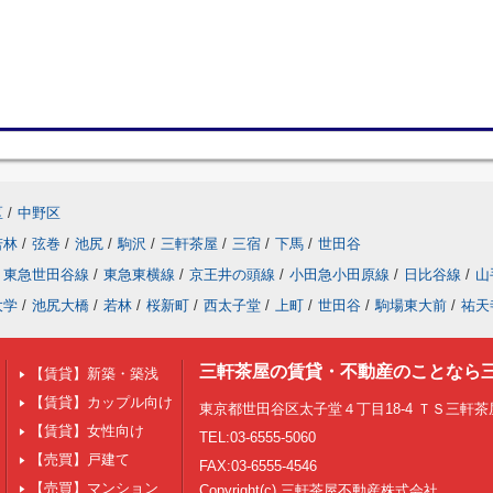
区
/
中野区
若林
/
弦巻
/
池尻
/
駒沢
/
三軒茶屋
/
三宿
/
下馬
/
世田谷
東急世田谷線
/
東急東横線
/
京王井の頭線
/
小田急小田原線
/
日比谷線
/
山
大学
/
池尻大橋
/
若林
/
桜新町
/
西太子堂
/
上町
/
世田谷
/
駒場東大前
/
祐天
三軒茶屋の賃貸・不動産のことなら
【賃貸】新築・築浅
【賃貸】カップル向け
東京都世田谷区太子堂４丁目18-4 ＴＳ三軒茶屋
【賃貸】女性向け
TEL:03-6555-5060
【売買】戸建て
FAX:03-6555-4546
【売買】マンション
Copyright(c) 三軒茶屋不動産株式会社