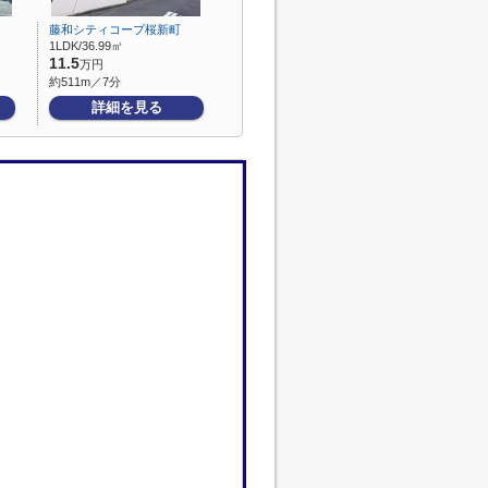
藤和シティコープ桜新町
1LDK/36.99㎡
11.5
万円
約511m／7分
詳細を見る