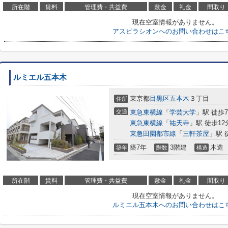
所在階
賃料
管理費・共益費
敷金
礼金
間取り
現在空室情報がありません。
アスピラシオンへのお問い合わせはこ
ルミエル五本木
東京都
目黒区
五本木
３丁目
住所
交通
東急東横線
「
学芸大学
」駅 徒歩
東急東横線
「
祐天寺
」駅 徒歩12
東急田園都市線
「
三軒茶屋
」駅 
築7年
3階建
木造
築年
階数
構造
所在階
賃料
管理費・共益費
敷金
礼金
間取り
現在空室情報がありません。
ルミエル五本木へのお問い合わせはこ