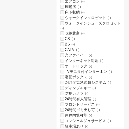
エアコン
(-)
床暖房
(-)
床下収納
(-)
ウォークインクロゼット
(-)
ウォークインシューズクロゼット
(-)
収納豊富
(-)
CS
(-)
BS
(-)
CATV
(-)
光ファイバー
(-)
インターネット対応
(-)
オートロック
(-)
TVモニタ付インターホン
(-)
宅配ボックス
(-)
24時間緊急通報システム
(-)
ディンプルキー
(-)
防犯カメラ
(-)
24時間有人管理
(-)
フロントサービス
(-)
24時間ゴミ出し可
(-)
住戸内覧可能
(-)
コンシェルジュサービス
(-)
駐車場あり
(-)