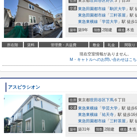
東京都
世田谷区
野沢
３丁目35
住所
交通
東急田園都市線
「
駒沢大学
」駅 
東急田園都市線
「
三軒茶屋
」駅 
東急東横線
「
学芸大学
」駅 徒歩1
築9年
2階建
木造
築年
階数
構造
所在階
賃料
管理費・共益費
敷金
礼金
間取り
現在空室情報がありません。
M・キャトルへのお問い合わせはこち
アスピラシオン
東京都
世田谷区
下馬
６丁目
住所
交通
東急東横線
「
学芸大学
」駅 徒歩
東急東横線
「
祐天寺
」駅 徒歩16
東急田園都市線
「
三軒茶屋
」駅 
築31年
2階建
木造
築年
階数
構造