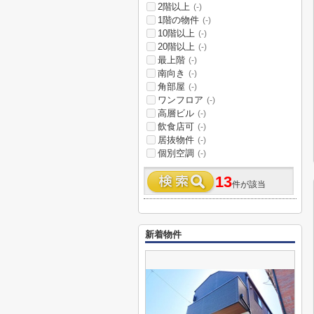
2階以上
(-)
1階の物件
(-)
10階以上
(-)
20階以上
(-)
最上階
(-)
南向き
(-)
角部屋
(-)
ワンフロア
(-)
高層ビル
(-)
飲食店可
(-)
居抜物件
(-)
個別空調
(-)
13
件が該当
新着物件