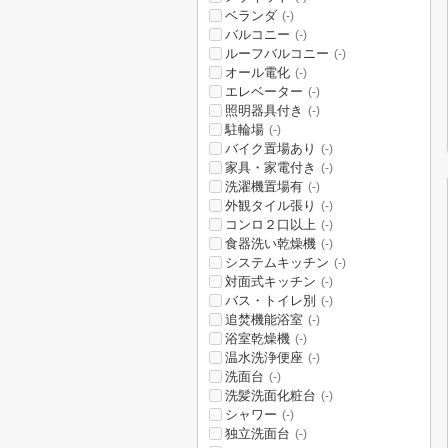
ベランダ
(-)
バルコニー
(-)
ルーフバルコニー
(-)
オール電化
(-)
エレベーター
(-)
照明器具付き
(-)
駐輪場
(-)
バイク置場あり
(-)
家具・家電付き
(-)
洗濯機置場有
(-)
外観タイル張り
(-)
コンロ２口以上
(-)
食器洗い乾燥機
(-)
システムキッチン
(-)
対面式キッチン
(-)
バス・トイレ別
(-)
追焚機能浴室
(-)
浴室乾燥機
(-)
温水洗浄便座
(-)
洗面台
(-)
洗髪洗面化粧台
(-)
シャワー
(-)
独立洗面台
(-)