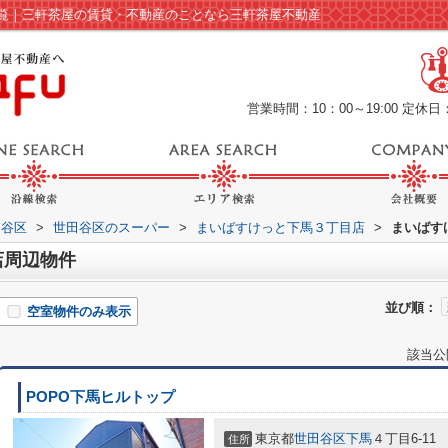
覧｜三軒茶屋の賃貸・不動産のことなら三軒茶屋不動産
営業時間：10：00～19:00
定休日
田谷区
>
世田谷区のスーパー
>
まいばすけっと下馬３丁目店
>
まいばす
店周辺物件
並び順：
空室物件のみ表示
該当公
POPO下馬ヒルトップ
東京都
世田谷区
下馬
４丁目6-11
住所