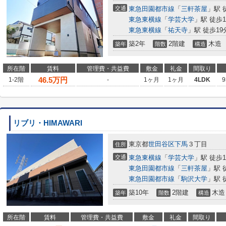
交通
東急田園都市線
「
三軒茶屋
」駅 
東急東横線
「
学芸大学
」駅 徒歩1
東急東横線
「
祐天寺
」駅 徒歩19
築2年
2階建
木造
築年
階数
構造
所在階
賃料
管理費・共益費
敷金
礼金
間取り
46.5
万円
1-2階
-
1ヶ月
1ヶ月
4LDK
9
リブリ・HIMAWARI
東京都
世田谷区
下馬
３丁目
住所
交通
東急東横線
「
学芸大学
」駅 徒歩1
東急田園都市線
「
三軒茶屋
」駅 
東急田園都市線
「
駒沢大学
」駅 
築10年
2階建
木造
築年
階数
構造
所在階
賃料
管理費・共益費
敷金
礼金
間取り