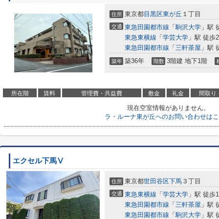
東京都
目黒区
東が丘
１丁目
住所
交通
東急田園都市線
「
駒沢大学
」駅 
東急東横線
「
学芸大学
」駅 徒歩2
東急田園都市線
「
三軒茶屋
」駅 
築36年
3階建 地下1階
築年
階数
所在階
賃料
管理費・共益費
敷金
礼金
間取り
現在空室情報がありません。
ラ・ルーナ東が丘へのお問い合わせはこ
エクセル下馬Ⅴ
東京都
世田谷区
下馬
３丁目
住所
交通
東急東横線
「
学芸大学
」駅 徒歩1
東急田園都市線
「
三軒茶屋
」駅 
東急田園都市線
「
駒沢大学
」駅 