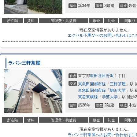
築34年
3階建
鉄骨
築年
階数
構造
所在階
賃料
管理費・共益費
敷金
礼金
間取り
現在空室情報がありません。
エクセル下馬Ⅴへのお問い合わせはこ
ラパン三軒茶屋
東京都
世田谷区
野沢
１丁目
住所
交通
東急田園都市線
「
三軒茶屋
」駅 
東急田園都市線
「
駒沢大学
」駅 
東急東横線
「
学芸大学
」駅 徒歩2
築28年
2階建
木造
築年
階数
構造
所在階
賃料
管理費・共益費
敷金
礼金
間取り
現在空室情報がありません。
ラパン三軒茶屋へのお問い合わせはこ