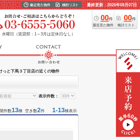
最終更新：2026年08月07日
00
00
件
件
最近見た物件
検討リスト
：水曜日（賃貸部：1～3月は定休日なし）
けっと下馬３丁目店の近くの物件
表示件数：
13
2
1-13
開件数
棟 空き数
件
棟表示