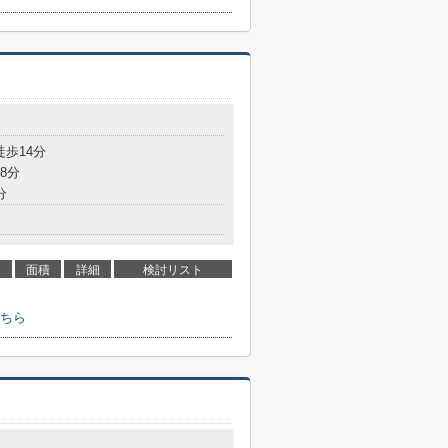
徒歩14分
8分
分
面積
詳細
検討リスト
ちら