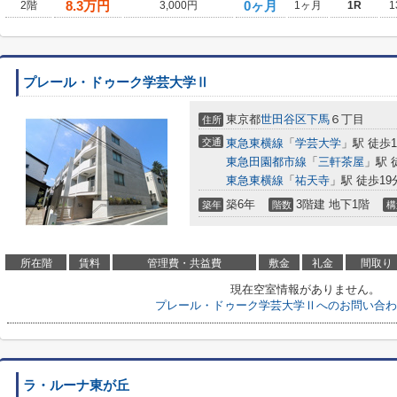
8.3
万円
0ヶ月
2階
3,000円
1ヶ月
1R
1
プレール・ドゥーク学芸大学Ⅱ
東京都
世田谷区
下馬
６丁目
住所
交通
東急東横線
「
学芸大学
」駅 徒歩1
東急田園都市線
「
三軒茶屋
」駅 
東急東横線
「
祐天寺
」駅 徒歩19
築6年
3階建 地下1階
築年
階数
構
所在階
賃料
管理費・共益費
敷金
礼金
間取り
現在空室情報がありません。
プレール・ドゥーク学芸大学Ⅱへのお問い合わ
ラ・ルーナ東が丘