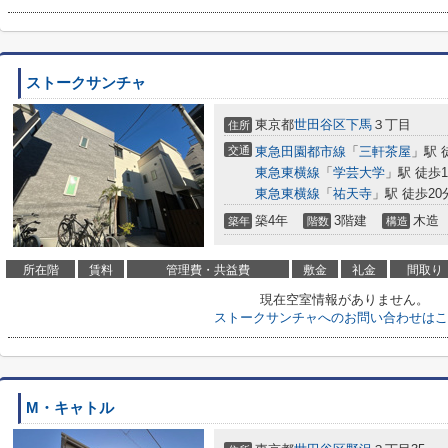
ストークサンチャ
東京都
世田谷区
下馬
３丁目
住所
交通
東急田園都市線
「
三軒茶屋
」駅 
東急東横線
「
学芸大学
」駅 徒歩1
東急東横線
「
祐天寺
」駅 徒歩20
築4年
3階建
木造
築年
階数
構造
所在階
賃料
管理費・共益費
敷金
礼金
間取り
現在空室情報がありません。
ストークサンチャへのお問い合わせはこ
M・キャトル