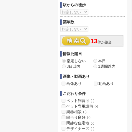
駅からの徒歩
築年数
13
件が該当
情報公開日
指定しない
本日
3日以内
1週間以内
画像・動画あり
画像あり
動画あり
こだわり条件
ペット飼育可
(-)
ペット専用設備
(-)
楽器相談
(-)
陽当り良好
(-)
閑静な住宅地
(-)
デザイナーズ
(-)