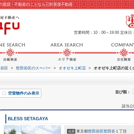
の賃貸・不動産のことなら三軒茶屋不動産
営業時間：10：00～19:00
定休日
田谷区
>
世田谷区のスーパー
>
オオゼキ上町店
>
オオゼキ上町店の近く
並び順：
空室物件のみ表示
該当公
BLESS SETAGAYA
東京都
世田谷区
世田谷
１丁目
住所