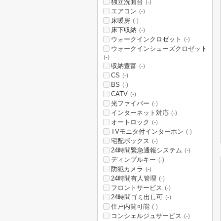
独立洗面台
(-)
エアコン
(-)
床暖房
(-)
床下収納
(-)
ウォークインクロゼット
(-)
ウォークインシューズクロゼット
(-)
収納豊富
(-)
CS
(-)
BS
(-)
CATV
(-)
光ファイバー
(-)
インターネット対応
(-)
オートロック
(-)
TVモニタ付インターホン
(-)
宅配ボックス
(-)
24時間緊急通報システム
(-)
ディンプルキー
(-)
防犯カメラ
(-)
24時間有人管理
(-)
フロントサービス
(-)
24時間ゴミ出し可
(-)
住戸内覧可能
(-)
コンシェルジュサービス
(-)