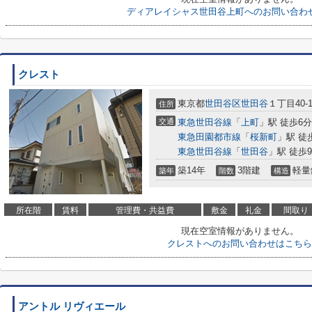
ディアレイシャス世田谷上町へのお問い合わ
クレスト
東京都
世田谷区
世田谷
１丁目40-1
住所
交通
東急世田谷線
「
上町
」駅 徒歩6分
東急田園都市線
「
桜新町
」駅 徒
東急世田谷線
「
世田谷
」駅 徒歩
築14年
3階建
軽量
築年
階数
構造
所在階
賃料
管理費・共益費
敷金
礼金
間取り
現在空室情報がありません。
クレストへのお問い合わせはこちら
アントル リヴィエール