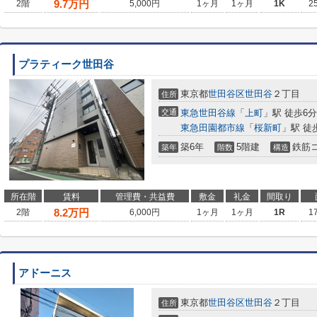
9.7
万円
2階
5,000円
1ヶ月
1ヶ月
1K
2
プラティーク世田谷
東京都
世田谷区
世田谷
２丁目
住所
交通
東急世田谷線
「
上町
」駅 徒歩6分
東急田園都市線
「
桜新町
」駅 徒
築6年
5階建
鉄筋
築年
階数
構造
所在階
賃料
管理費・共益費
敷金
礼金
間取り
8.2
万円
2階
6,000円
1ヶ月
1ヶ月
1R
1
アドーニス
東京都
世田谷区
世田谷
２丁目
住所