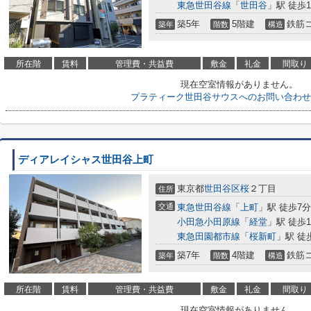
東急世田谷線
「
世田谷
」駅 徒歩1
築5年
5階建
鉄筋
築年
階数
構造
所在階
賃料
管理費・共益費
敷金
礼金
間取り
現在空室情報がありません。
プラティーク世田谷サウスへのお問い合わせ
ディアレイシャス世田谷上町
東京都
世田谷区
桜
２丁目
住所
交通
東急世田谷線
「
上町
」駅 徒歩7分
小田急小田原線
「
経堂
」駅 徒歩1
東急田園都市線
「
桜新町
」駅 徒
築7年
4階建
鉄筋
築年
階数
構造
所在階
賃料
管理費・共益費
敷金
礼金
間取り
現在空室情報がありません。