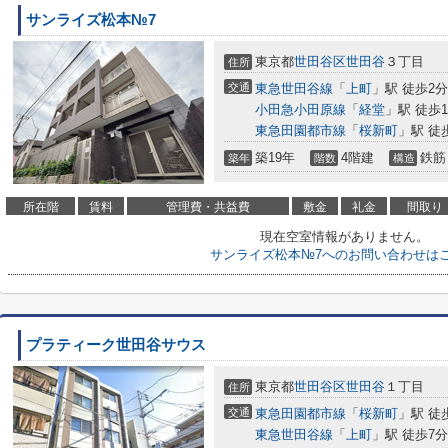
サンライズ松本№7
東京都
世田谷区
世田谷
３丁目
住所
交通
東急世田谷線
「
上町
」駅 徒歩2分
小田急小田原線
「
経堂
」駅 徒歩1
東急田園都市線
「
桜新町
」駅 徒
築19年
4階建
鉄筋
築年
階数
構造
所在階
賃料
管理費・共益費
敷金
礼金
間取り
現在空室情報がありません。
サンライズ松本№7へのお問い合わせは
プラティーク世田谷サウス
東京都
世田谷区
世田谷
１丁目
住所
交通
東急田園都市線
「
桜新町
」駅 徒
東急世田谷線
「
上町
」駅 徒歩7分