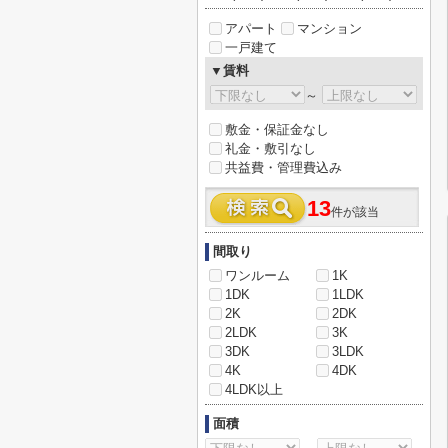
アパート
マンション
一戸建て
▼賃料
～
敷金・保証金なし
礼金・敷引なし
共益費・管理費込み
13
件が該当
間取り
ワンルーム
1K
1DK
1LDK
2K
2DK
2LDK
3K
3DK
3LDK
4K
4DK
4LDK以上
面積