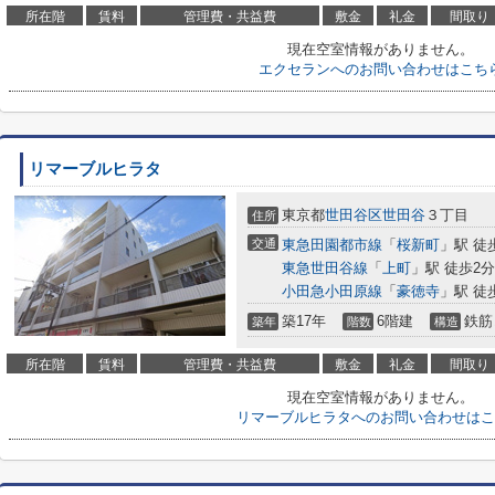
所在階
賃料
管理費・共益費
敷金
礼金
間取り
現在空室情報がありません。
エクセランへのお問い合わせはこち
リマーブルヒラタ
東京都
世田谷区
世田谷
３丁目
住所
交通
東急田園都市線
「
桜新町
」駅 徒
東急世田谷線
「
上町
」駅 徒歩2分
小田急小田原線
「
豪徳寺
」駅 徒
築17年
6階建
鉄筋
築年
階数
構造
所在階
賃料
管理費・共益費
敷金
礼金
間取り
現在空室情報がありません。
リマーブルヒラタへのお問い合わせはこ