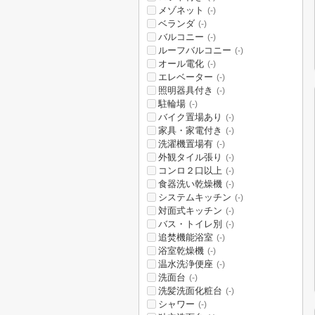
メゾネット
(-)
ベランダ
(-)
バルコニー
(-)
ルーフバルコニー
(-)
オール電化
(-)
エレベーター
(-)
照明器具付き
(-)
駐輪場
(-)
バイク置場あり
(-)
家具・家電付き
(-)
洗濯機置場有
(-)
外観タイル張り
(-)
コンロ２口以上
(-)
食器洗い乾燥機
(-)
システムキッチン
(-)
対面式キッチン
(-)
バス・トイレ別
(-)
追焚機能浴室
(-)
浴室乾燥機
(-)
温水洗浄便座
(-)
洗面台
(-)
洗髪洗面化粧台
(-)
シャワー
(-)