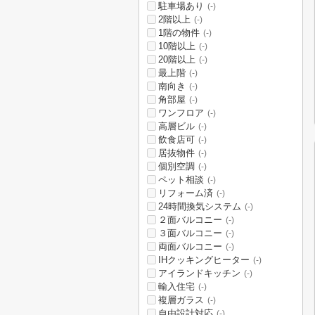
駐車場あり
(-)
2階以上
(-)
1階の物件
(-)
10階以上
(-)
20階以上
(-)
最上階
(-)
南向き
(-)
角部屋
(-)
ワンフロア
(-)
高層ビル
(-)
飲食店可
(-)
居抜物件
(-)
個別空調
(-)
ペット相談
(-)
リフォーム済
(-)
24時間換気システム
(-)
２面バルコニー
(-)
３面バルコニー
(-)
両面バルコニー
(-)
IHクッキングヒーター
(-)
アイランドキッチン
(-)
輸入住宅
(-)
複層ガラス
(-)
自由設計対応
(-)