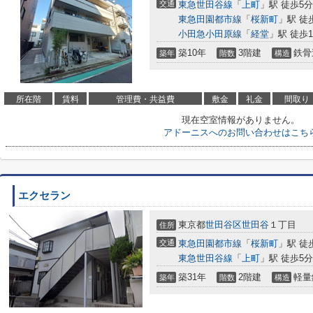
交通
東急世田谷線
「
上町
」駅 徒歩5分
東急田園都市線
「
桜新町
」駅 徒
小田急小田原線
「
経堂
」駅 徒歩1
築10年
3階建
鉄骨
築年
階数
構造
所在階
賃料
管理費・共益費
敷金
礼金
間取り
現在空室情報がありません。
アドーニスへのお問い合わせはこち
エクセラン
東京都
世田谷区
世田谷
１丁目
住所
交通
東急田園都市線
「
桜新町
」駅 徒
東急世田谷線
「
上町
」駅 徒歩5分
築31年
2階建
軽量
築年
階数
構造