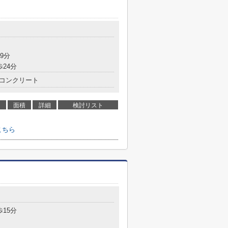
9分
歩24分
コンクリート
面積
詳細
検討リスト
こちら
歩15分