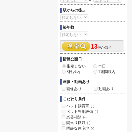
～
駅からの徒歩
築年数
13
件が該当
情報公開日
指定しない
本日
3日以内
1週間以内
画像・動画あり
画像あり
動画あり
こだわり条件
ペット飼育可
(-)
ペット専用設備
(-)
楽器相談
(-)
陽当り良好
(-)
閑静な住宅地
(-)