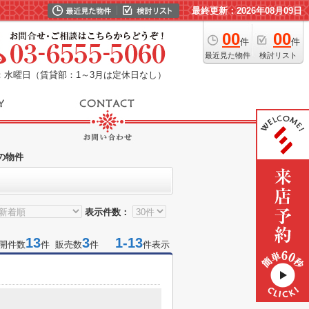
最終更新：2026年08月09日
00
00
件
件
最近見た物件
検討リスト
：水曜日（賃貸部：1～3月は定休日なし）
の物件
表示件数：
13
3
1-13
開件数
件 販売数
件
件表示