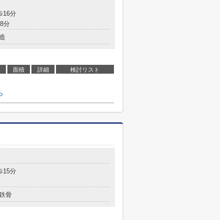
歩16分
8分
造
面積
詳細
検討リスト
ら
歩15分
鉄骨