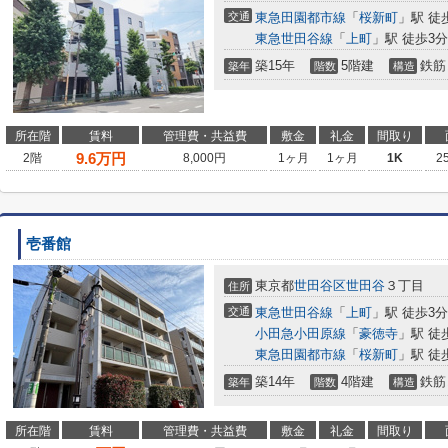
交通
東急田園都市線
「
桜新町
」駅 徒
東急世田谷線
「
上町
」駅 徒歩3分
築15年
5階建
鉄筋
築年
階数
構造
所在階
賃料
管理費・共益費
敷金
礼金
間取り
9.6
万円
2階
8,000円
1ヶ月
1ヶ月
1K
2
壱番館
東京都
世田谷区
世田谷
３丁目
住所
交通
東急世田谷線
「
上町
」駅 徒歩3分
小田急小田原線
「
豪徳寺
」駅 徒
東急田園都市線
「
桜新町
」駅 徒
築14年
4階建
鉄筋
築年
階数
構造
所在階
賃料
管理費・共益費
敷金
礼金
間取り