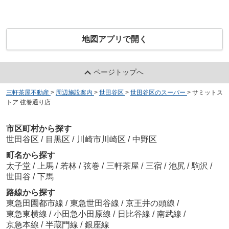
地図アプリで開く
ページトップへ
三軒茶屋不動産
>
周辺施設案内
>
世田谷区
>
世田谷区のスーパー
>
サミットス
トア 弦巻通り店
市区町村から探す
世田谷区
/
目黒区
/
川崎市川崎区
/
中野区
町名から探す
太子堂
/
上馬
/
若林
/
弦巻
/
三軒茶屋
/
三宿
/
池尻
/
駒沢
/
世田谷
/
下馬
路線から探す
東急田園都市線
/
東急世田谷線
/
京王井の頭線
/
東急東横線
/
小田急小田原線
/
日比谷線
/
南武線
/
京急本線
/
半蔵門線
/
銀座線