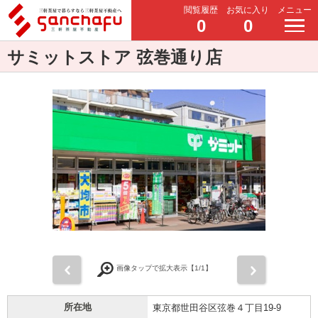
閲覧履歴
お気に入り
メニュー
0
0
サミットストア 弦巻通り店
前
次
画像タップで拡大表示【
1
/1】
所在地
東京都世田谷区弦巻４丁目19-9