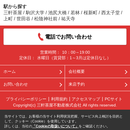
駅から探す
三軒茶屋
/
駒沢大学
/
池尻大橋
/
若林
/
桜新町
/
西太子堂
/
上町
/
世田谷
/
松陰神社前
/
祐天寺
電話でお問い合わせ
営業時間：
10：00～19:00
定休日：
水曜日（賃貸部：1～3月は定休日なし）
ホーム
会社概要
お問い合わせ
来店予約
プライバシーポリシー
利用規約
アクセスマップ
PCサイト
Copyright(c) 三軒茶屋不動産株式会社 All rights reserved.
当サイトでは、お客様の当サイト利用状況把握、サービス向上検討を目的と
して、クッキー（Cookie）を使用しています。
詳しくは、当社の
「Cookieの取扱いについて」
をご確認ください。