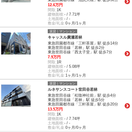
12.6万円
間取:
1K
建物面積:
- / 7.71坪
土地面積:
- / -
敷金/礼金:
0ヶ月/1ヶ月
賃貸｜マンション
キャッスル廣瀬若林
東急田園都市線「三軒茶屋」駅 徒歩14分
東急世田谷線「若林」駅 徒歩2分
東急世田谷線「西太子堂」駅 徒歩7分
7.9万円
間取:
1R
建物面積:
- / 5.08坪
土地面積:
- / -
敷金/礼金:
1ヶ月/1ヶ月
賃貸｜マンション
ルネサンスコート世田谷若林
東急世田谷線「松陰神社前」駅 徒歩4分
東急世田谷線「若林」駅 徒歩5分
東急田園都市線「三軒茶屋」駅 徒歩20分
13.5万円
間取:
1K
建物面積:
- / 7.74坪
土地面積:
- / -
敷金/礼金:
0ヶ月/0ヶ月