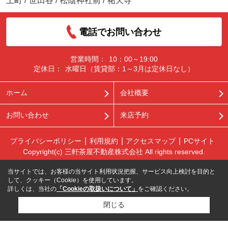
上町
/
世田谷
/
松陰神社前
/
祐天寺
電話でお問い合わせ
営業時間：
10：00～19:00
定休日：
水曜日（賃貸部：1～3月は定休日なし）
ホーム
会社概要
お問い合わせ
来店予約
プライバシーポリシー
利用規約
アクセスマップ
PCサイト
Copyright(c) 三軒茶屋不動産株式会社 All rights reserved.
当サイトでは、お客様の当サイト利用状況把握、サービス向上検討を目的と
して、クッキー（Cookie）を使用しています。
詳しくは、当社の
「Cookieの取扱いについて」
をご確認ください。
閉じる