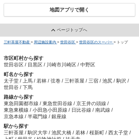
地図アプリで開く
ページトップへ
三軒茶屋不動産
>
周辺施設案内
>
世田谷区
>
世田谷区のスーパー
>
トップ
市区町村から探す
世田谷区
/
目黒区
/
川崎市川崎区
/
中野区
町名から探す
太子堂
/
上馬
/
若林
/
弦巻
/
三軒茶屋
/
三宿
/
池尻
/
駒沢
/
世田谷
/
下馬
路線から探す
東急田園都市線
/
東急世田谷線
/
京王井の頭線
/
東急東横線
/
小田急小田原線
/
日比谷線
/
南武線
/
京急本線
/
半蔵門線
/
銀座線
駅から探す
三軒茶屋
/
駒沢大学
/
池尻大橋
/
若林
/
桜新町
/
西太子堂
/