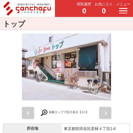
閲覧履歴
お気に入り
メニュー
0
0
トップ
前
次
画像タップで拡大表示【
1
/1】
所在地
東京都世田谷区若林４丁目1-4