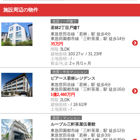
施設周辺の物件
賃貸｜一戸建て
若林2丁目戸建T
東急世田谷線「若林」駅 徒歩4分
東急田園都市線「三軒茶屋」駅 徒歩14分
35万円
間取:
3LDK
建物面積:
103.27㎡ / 31.23坪
土地面積:
- / -
敷金/礼金:
2ヶ月/1ヶ月
売買｜中古マンション
ピアース若林レジデンス
東急世田谷線「若林」駅 徒歩4分
東急田園都市線「三軒茶屋」駅 徒歩16分
1億2,480万円
間取:
2LDK
建物面積:
- / 18.61坪
土地面積:
- / -
賃貸｜マンション
ルーブル三軒茶屋伍番館
東急田園都市線「三軒茶屋」駅 徒歩12分
東急世田谷線「若林」駅 徒歩3分
東急田園都市線「池尻大橋」駅 徒歩30分