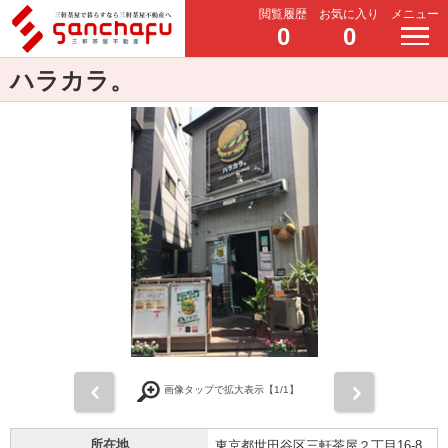
閲覧履歴
お気に入り
メニュー
0
0
ハラカラ。
前
次
画像タップで拡大表示【
1
/1】
所在地
東京都世田谷区三軒茶屋２丁目16-8