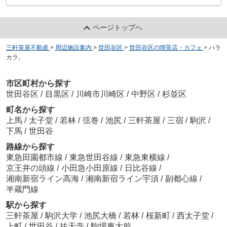
ページトップへ
三軒茶屋不動産
>
周辺施設案内
>
世田谷区
>
世田谷区の喫茶店・カフェ
>
ハラ
カラ。
市区町村から探す
世田谷区
/
目黒区
/
川崎市川崎区
/
中野区
/
杉並区
町名から探す
上馬
/
太子堂
/
若林
/
弦巻
/
池尻
/
三軒茶屋
/
三宿
/
駒沢
/
下馬
/
世田谷
路線から探す
東急田園都市線
/
東急世田谷線
/
東急東横線
/
京王井の頭線
/
小田急小田原線
/
日比谷線
/
湘南新宿ライン高海
/
湘南新宿ライン宇須
/
副都心線
/
半蔵門線
駅から探す
三軒茶屋
/
駒沢大学
/
池尻大橋
/
若林
/
桜新町
/
西太子堂
/
上町
/
世田谷
/
祐天寺
/
駒場東大前