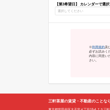
【第3希望日】
カレンダーで選択
※
利用規約
及
必ずお読みく
内容に同意い
さい。
三軒茶屋の賃貸・不動産のことな
東京都世田谷区太子堂４丁目18-4 ＴＳ三軒茶