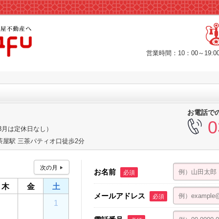
営業時間：10：00～19
お電話で
0
3月は定休日なし）
茶屋駅 三茶パティオ口徒歩2分
お名前
必須
木
金
土
メールアドレス
必須
30
31
1