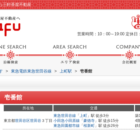
ら三軒茶屋不動産
営業時間：10：00～19:00
定休日
す
>
東急電鉄東急世田谷線
>
上町駅
>
壱番館
壱番館
所在地
交通
東急世田谷線
「
上町
」駅 徒歩3分
築
東京都
世田谷区
世田谷
３丁目
小田急小田原線
「
豪徳寺
」駅 徒歩15分
4
東急田園都市線
「
桜新町
」駅 徒歩26分
鉄