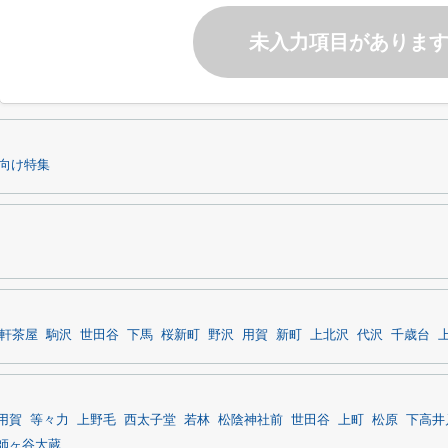
未入力項目がありま
向け特集
軒茶屋
駒沢
世田谷
下馬
桜新町
野沢
用賀
新町
上北沢
代沢
千歳台
用賀
等々力
上野毛
西太子堂
若林
松陰神社前
世田谷
上町
松原
下高井
師ヶ谷大蔵