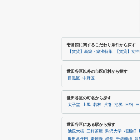
壱番館に関するこだわり条件から探す
【賃貸】新築・築浅特集
【賃貸】女性
世田谷区以外の市区町村から探す
目黒区
中野区
世田谷区の町名から探す
太子堂
上馬
若林
弦巻
池尻
三宿
三
世田谷区にある駅から探す
池尻大橋
三軒茶屋
駒沢大学
桜新町
世田谷代田
豪徳寺
経堂
千歳船橋
祖