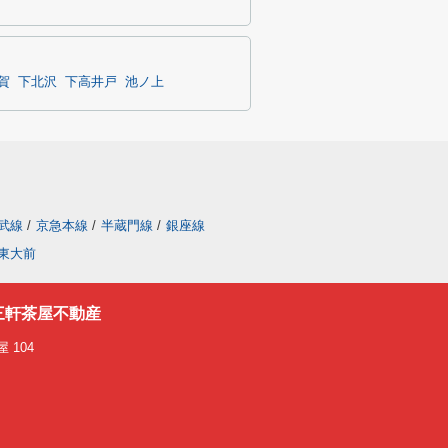
賀
下北沢
下高井戸
池ノ上
武線
/
京急本線
/
半蔵門線
/
銀座線
東大前
三軒茶屋不動産
 104