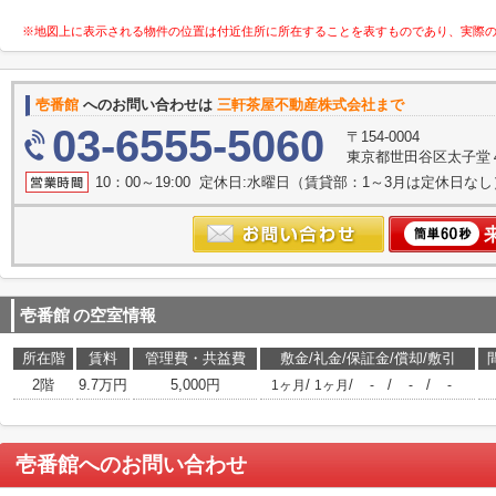
※地図上に表示される物件の位置は付近住所に所在することを表すものであり、実際
壱番館
へのお問い合わせは
三軒茶屋不動産株式会社まで
03-6555-5060
〒154-0004
東京都世田谷区太子堂４丁
10：00～19:00 定休日:水曜日（賃貸部：1～3月は定休日なし
壱番館
の空室情報
所在階
賃料
管理費・共益費
敷金/礼金/保証金/償却/敷引
2階
9.7万円
5,000円
/
/
/
/
1ヶ月
1ヶ月
-
-
-
壱番館
へのお問い合わせ