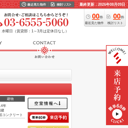
最終更新：2026年08月09日
00
00
件
件
最近見た物件
検討リスト
：水曜日（賃貸部：1～3月は定休日なし）
建物
空室情報へ
14年
階建
筋コンクリート