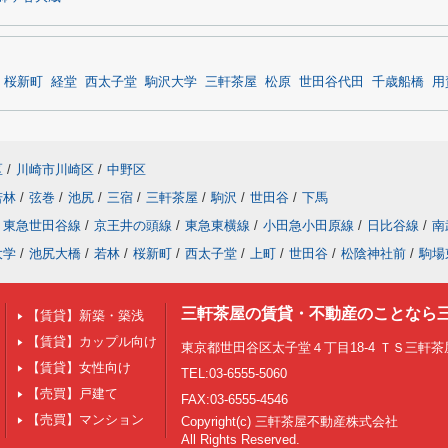
桜新町
経堂
西太子堂
駒沢大学
三軒茶屋
松原
世田谷代田
千歳船橋
用
区
/
川崎市川崎区
/
中野区
若林
/
弦巻
/
池尻
/
三宿
/
三軒茶屋
/
駒沢
/
世田谷
/
下馬
東急世田谷線
/
京王井の頭線
/
東急東横線
/
小田急小田原線
/
日比谷線
/
南
大学
/
池尻大橋
/
若林
/
桜新町
/
西太子堂
/
上町
/
世田谷
/
松陰神社前
/
駒場
三軒茶屋の賃貸・不動産のことなら
【賃貸】新築・築浅
【賃貸】カップル向け
東京都世田谷区太子堂４丁目18-4 ＴＳ三軒茶屋
【賃貸】女性向け
TEL:03-6555-5060
【売買】戸建て
FAX:03-6555-4546
【売買】マンション
Copyright(c) 三軒茶屋不動産株式会社
All Rights Reserved.