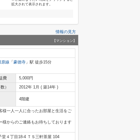
拡大されて表示されます。
情報の見方
【マンション】
田原線
「
豪徳寺
」駅 徒歩15分
益費
5,000円
年数）
2012年 1月 ( 築14年 )
4階建
客様一人一人に合ったお部屋と生活をご
ー様からのご連絡もお待ちしております
４丁目18-4 ＴＳ三軒茶屋 104