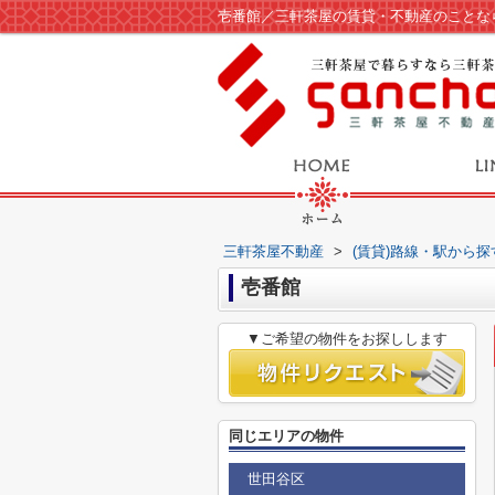
壱番館／三軒茶屋の賃貸・不動産のことな
三軒茶屋不動産
>
(賃貸)路線・駅から探
壱番館
▼ご希望の物件をお探しします
同じエリアの物件
世田谷区