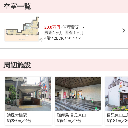
空室一覧
-
29.8万円
(管理費等：-)
1ヶ月
1ヶ月
敷金
礼金
4階
58.43㎡
2LDK
周辺施設
池尻大橋駅
郵便局 目黒東山一
目黒東山二
約286m／4分
約542m／7分
約181m／