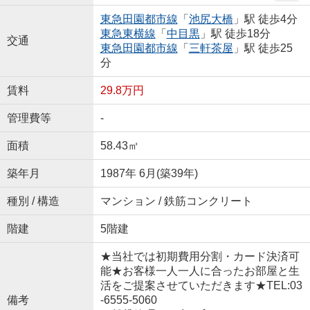
東急田園都市線
「
池尻大橋
」駅 徒歩4分
東急東横線
「
中目黒
」駅 徒歩18分
交通
東急田園都市線
「
三軒茶屋
」駅 徒歩25
分
賃料
29.8万円
管理費等
-
面積
58.43㎡
築年月
1987年 6月(築39年)
種別 / 構造
マンション / 鉄筋コンクリート
階建
5階建
★当社では初期費用分割・カード決済可
能★お客様一人一人に合ったお部屋と生
活をご提案させていただきます★TEL:03
備考
-6555-5060