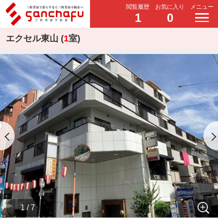
閲覧履歴
お気に入り
メニュー
1
0
エクセル東山 (
1
室)
1 / 7