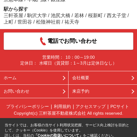
駅から探す
三軒茶屋
/
駒沢大学
/
池尻大橋
/
若林
/
桜新町
/
西太子堂
/
上町
/
世田谷
/
松陰神社前
/
祐天寺
電話でお問い合わせ
営業時間：
10：00～19:00
定休日：
水曜日（賃貸部：1～3月は定休日なし）
ホーム
会社概要
お問い合わせ
来店予約
プライバシーポリシー
利用規約
アクセスマップ
PCサイト
Copyright(c) 三軒茶屋不動産株式会社 All rights reserved.
当サイトでは、お客様の当サイト利用状況把握、サービス向上検討を目的と
して、クッキー（Cookie）を使用しています。
詳しくは、当社の
「Cookieの取扱いについて」
をご確認ください。