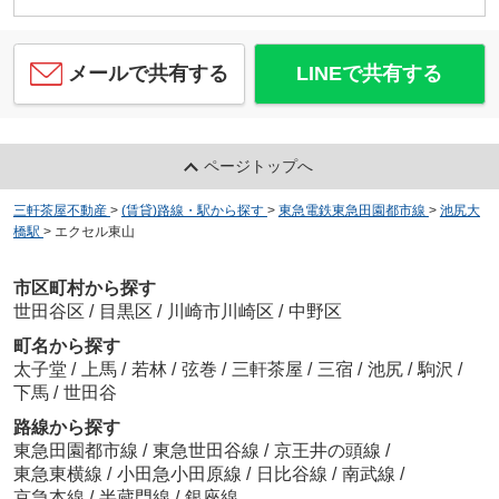
メールで共有する
LINEで共有する
ページトップへ
三軒茶屋不動産
>
(賃貸)路線・駅から探す
>
東急電鉄東急田園都市線
>
池尻大
橋駅
>
エクセル東山
市区町村から探す
世田谷区
/
目黒区
/
川崎市川崎区
/
中野区
町名から探す
太子堂
/
上馬
/
若林
/
弦巻
/
三軒茶屋
/
三宿
/
池尻
/
駒沢
/
下馬
/
世田谷
路線から探す
東急田園都市線
/
東急世田谷線
/
京王井の頭線
/
東急東横線
/
小田急小田原線
/
日比谷線
/
南武線
/
京急本線
/
半蔵門線
/
銀座線