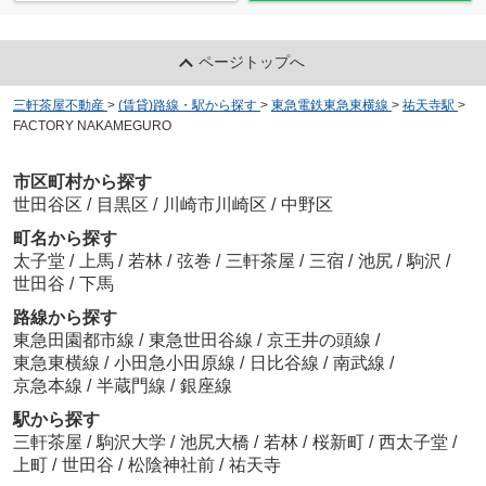
ページトップへ
三軒茶屋不動産
>
(賃貸)路線・駅から探す
>
東急電鉄東急東横線
>
祐天寺駅
>
FACTORY NAKAMEGURO
市区町村から探す
世田谷区
/
目黒区
/
川崎市川崎区
/
中野区
町名から探す
太子堂
/
上馬
/
若林
/
弦巻
/
三軒茶屋
/
三宿
/
池尻
/
駒沢
/
世田谷
/
下馬
路線から探す
東急田園都市線
/
東急世田谷線
/
京王井の頭線
/
東急東横線
/
小田急小田原線
/
日比谷線
/
南武線
/
京急本線
/
半蔵門線
/
銀座線
駅から探す
三軒茶屋
/
駒沢大学
/
池尻大橋
/
若林
/
桜新町
/
西太子堂
/
上町
/
世田谷
/
松陰神社前
/
祐天寺