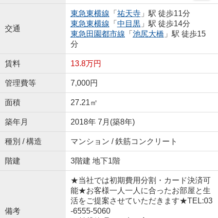
東急東横線
「
祐天寺
」駅 徒歩11分
東急東横線
「
中目黒
」駅 徒歩14分
交通
東急田園都市線
「
池尻大橋
」駅 徒歩15
分
賃料
13.8万円
管理費等
7,000円
面積
27.21㎡
築年月
2018年 7月(築8年)
種別 / 構造
マンション / 鉄筋コンクリート
階建
3階建 地下1階
★当社では初期費用分割・カード決済可
能★お客様一人一人に合ったお部屋と生
活をご提案させていただきます★TEL:03
備考
-6555-5060