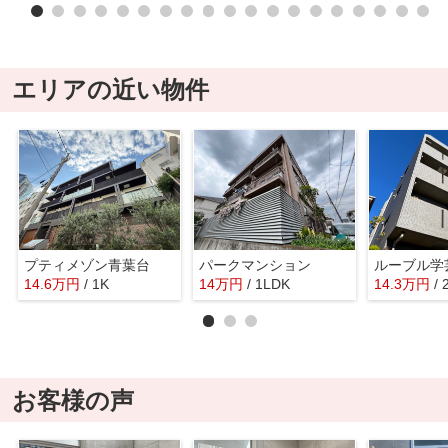
エリアの近い物件
プティメゾン青葉台
パークマンション
14.6
万
円
/ 1K
14
万
円
/ 1LDK
14.3
万
円
/ 
お客様の声