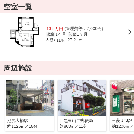
空室一覧
-
13.8万円
(管理費等：7,000円)
1ヶ月
1ヶ月
敷金
礼金
3階
27.21㎡
1DK
周辺施設
池尻大橋駅
目黒東山二郵便局
三菱UFJ銀
約1126m／15分
約868m／11分
約1200m／