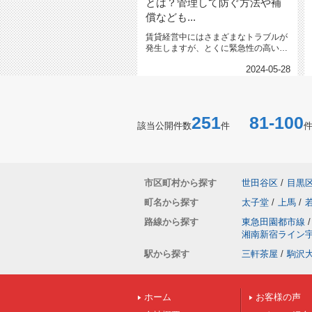
とは？管理して防ぐ方法や補
償なども...
賃貸経営中にはさまざまなトラブルが
発生しますが、とくに緊急性の高いト
ラブルのひとつが断水です。断...
2024-05-28
251
81-100
該当公開件数
件
市区町村から探す
世田谷区
/
目黒
町名から探す
太子堂
/
上馬
/
路線から探す
東急田園都市線
/
湘南新宿ライン
駅から探す
三軒茶屋
/
駒沢
ホーム
お客様の声