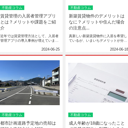
不動産コラム
不動産コラム
賃貸管理の入居者管理アプリ
新築賃貸物件のデメリットは
とは？メリットや課題をご紹
なに？メリットや住んだ場合
介
の注意点...
近年では賃貸管理方法として、入居者
真新しい新築賃貸物件に入居を希望し
管理アプリの導入事例が増えていま
ているが、いまいちデメリットが分か
す。そこで今回は、入居者管理ア...
らない方もいらっしゃるのでは...
2024-06-25
2024-06-1
不動産コラム
不動産コラム
都市計画道路予定地の売却は
成人年齢が18歳になったこと