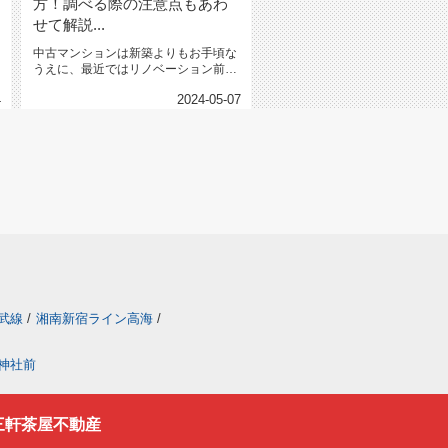
方！調べる際の注意点もあわ
せて解説...
中古マンションは新築よりもお手頃な
うえに、最近ではリノベーション前提
で安く売られている物件もあり...
4
2024-05-07
武線
/
湘南新宿ライン高海
/
神社前
三軒茶屋不動産