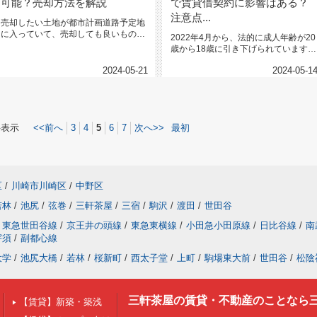
可能？売却方法を解説
で賃貸借契約に影響はある？
注意点...
売却したい土地が都市計画道路予定地
に入っていて、売却しても良いものか
2022年4月から、法的に成人年齢が20
判断できず、困っている方もい...
歳から18歳に引き下げられています。
賃貸経営をしているな...
2024-05-21
2024-05-1
件表示
<<前へ
3
4
5
6
7
次へ>>
最初
区
/
川崎市川崎区
/
中野区
若林
/
池尻
/
弦巻
/
三軒茶屋
/
三宿
/
駒沢
/
渡田
/
世田谷
東急世田谷線
/
京王井の頭線
/
東急東横線
/
小田急小田原線
/
日比谷線
/
南
宇須
/
副都心線
大学
/
池尻大橋
/
若林
/
桜新町
/
西太子堂
/
上町
/
駒場東大前
/
世田谷
/
松陰
三軒茶屋の賃貸・不動産のことなら
【賃貸】新築・築浅