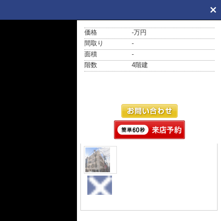
価格
-万円
間取り
-
面積
-
階数
4階建
外観